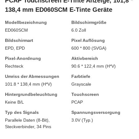
PCAP Touchscreen E-Tinte Anzeige, 101,8 *
138,4 mm ED060SCM E-Tinte Geräte
Modellbezeichnung
Bildschirmgröße
ED060SCM
6.0 Zoll
Bildschirmart
Pixel Auflösung
EPD, EPD
600 * 800 (SVGA)
Pixel-Anordnung
Aktivbereich
Rechteck
90.6 * 122,4 mm (H*V)
Umriss der Abmessungen
Farbtiefe
101.8 * 138,4 mm (H*V)
Grayscale
Hintergrundbeleuchtung
Touchscreen
Keine B/L
PCAP
Typ des Signals
Spannungsversorgung
Parallele Daten (8-Bit),
3.0V (Typ.)
Steckverbinder, 34 Pins