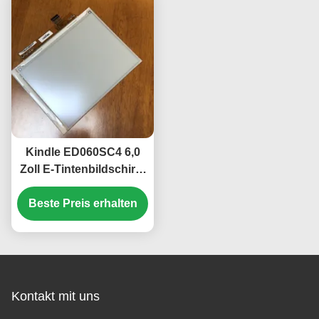
Lux 3
Kindle ED060SC4 6,0
Zoll E-Tintenbildschirm
mit 800 × 600 SVGA-
Auflösung und 39-Pin-
Beste Preis erhalten
Schnittstelle
Kontakt mit uns