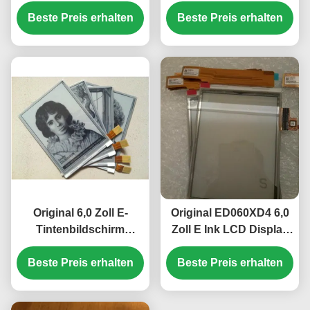
Auflösung und
Hardcoating und
1200×825 Pixelformat
Beste Preis erhalten
Originalversion EPD-
Beste Preis erhalten
Panel
Original 6,0 Zoll E-
Original ED060XD4 6,0
Tintenbildschirm
Zoll E Ink LCD Display
600×800 SVGA mit 34
mit 758 × 1024
Pins Steckverbinder für
Beste Preis erhalten
Beste Preis erhalten
Auflösung und
Kindle E-Papiermodul
reflektivem Display für
Pocketbook 626 Touch