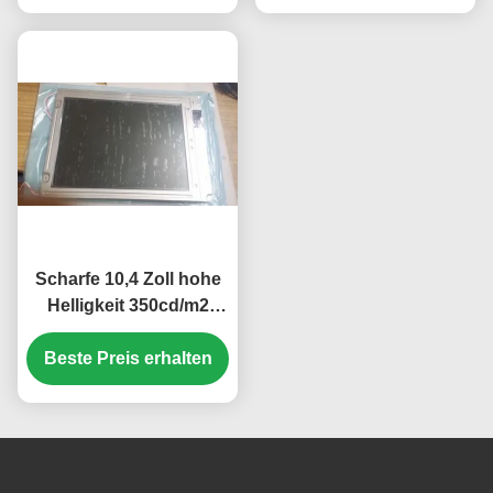
Navigationsgerät
UMPC
Scharfe 10,4 Zoll hohe
Helligkeit 350cd/m2
Industrie-LCD-Display
Beste Preis erhalten
mit 640*480 Pixel
Auflösung