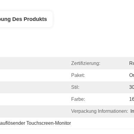
bung Des Produkts
Zertifizierung:
R
Paket:
Or
Stil:
3
Farbe:
16
Verpackung Informationen:
I
auflösender Touchscreen-Monitor