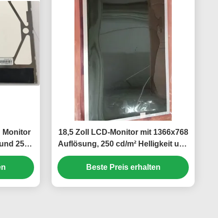
 Monitor
18,5 Zoll LCD-Monitor mit 1366x768
 und 250
Auflösung, 250 cd/m² Helligkeit und
30.000 Stunden WLED-
en
Hintergrundbeleuchtung für
Beste Preis erhalten
Desktops