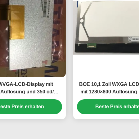
 WVGA-LCD-Display mit
BOE 10,1 Zoll WXGA LCD
 Auflösung und 350 cd/m2
mit 1280×800 Auflösung
ligkeit TFT-LCD-Panel
cd/m2 Helligkeit
este Preis erhalten
Beste Preis erhalt