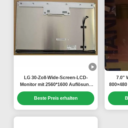
LG 30-Zoll-Wide-Screen-LCD-
7.0"
Monitor mit 2560*1600 Auflösung
800×480
und 350cd/m2 Helligkeit
Hel
Beste Preis erhalten
B