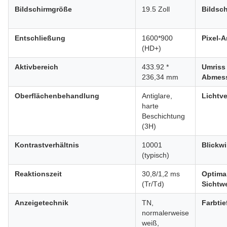
Bildschirmgröße
19.5 Zoll
Bildsch
Entschließung
1600*900
Pixel-
(HD+)
Aktivbereich
433.92 *
Umriss
236,34 mm
Abmes
Oberflächenbehandlung
Antiglare,
Lichtv
harte
Beschichtung
(3H)
Kontrastverhältnis
10001
Blickwi
(typisch)
Reaktionszeit
30,8/1,2 ms
Optima
(Tr/Td)
Sichtw
Anzeigetechnik
TN,
Farbtie
normalerweise
weiß,