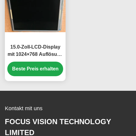
15.0-Zoll-LCD-Display
mit 1024×768 Auflösung
und 250 cd/m2
Beste Preis erhalten
Helligkeit TFT-LCD-
Panel
Kontakt mit uns
FOCUS VISION TECHNOLOGY
LIMITED