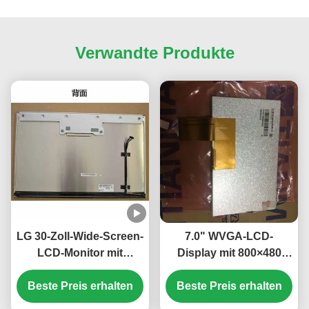
Verwandte Produkte
LG 30-Zoll-Wide-Screen-
7.0" WVGA-LCD-
LCD-Monitor mit
Display mit 800×480
2560*1600 Auflösung
Auflösung und 350
und 350cd/m2 Helligkeit
Beste Preis erhalten
cd/m2 Helligkeit TFT-
Beste Preis erhalten
LCD-Panel