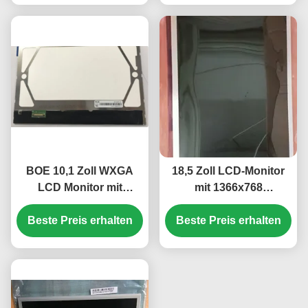
BOE 10,1 Zoll WXGA
18,5 Zoll LCD-Monitor
LCD Monitor mit
mit 1366x768
1280×800 Auflösung
Auflösung, 250 cd/m²
Beste Preis erhalten
und 250 cd/m2
Helligkeit und 30.000
Beste Preis erhalten
Helligkeit
Stunden WLED-
Hintergrundbeleuchtung
für Desktops