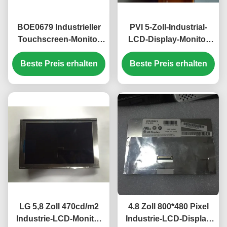
BOE0679 Industrieller
PVI 5-Zoll-Industrial-
Touchscreen-Monitor
LCD-Display-Monitor
15,6 Zoll 1920x1080
mit 480*480 Pixeln und
Pixel 500cd/m² Helligkeit
Beste Preis erhalten
Beste Preis erhalten
450cd/m2 Helligkeit
EV156FHM-N10
PD050OX1
LG 5,8 Zoll 470cd/m2
4.8 Zoll 800*480 Pixel
Industrie-LCD-Monitor
Industrie-LCD-Display