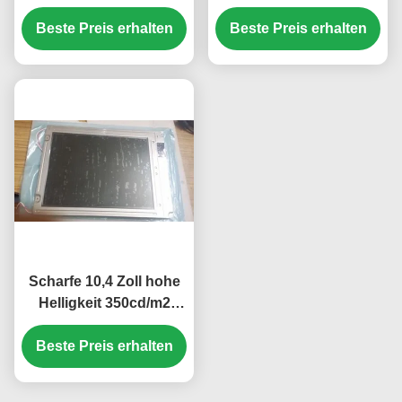
mit 40-Pin-Anschluss
mit WLED-
Beste Preis erhalten
für Mercedes A180
Hintergrundbeleuchtung
Beste Preis erhalten
Auto-GPS-
TFT-LCD-Panel für
Navigationsgerät
UMPC
Scharfe 10,4 Zoll hohe
Helligkeit 350cd/m2
Industrie-LCD-Display
Beste Preis erhalten
mit 640*480 Pixel
Auflösung