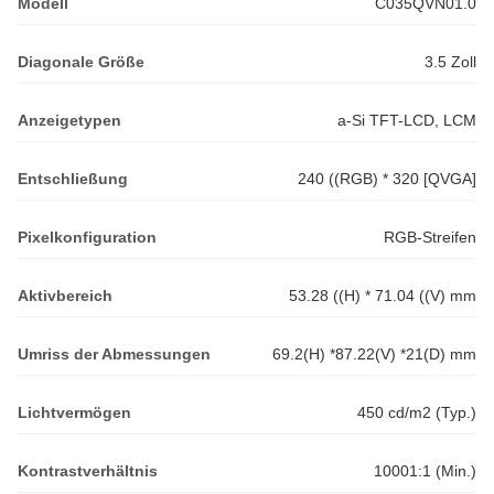
Modell
C035QVN01.0
Diagonale Größe
3.5 Zoll
Anzeigetypen
a-Si TFT-LCD, LCM
Entschließung
240 ((RGB) * 320 [QVGA]
Pixelkonfiguration
RGB-Streifen
Aktivbereich
53.28 ((H) * 71.04 ((V) mm
Umriss der Abmessungen
69.2(H) *87.22(V) *21(D) mm
Lichtvermögen
450 cd/m2 (Typ.)
Kontrastverhältnis
10001:1 (Min.)