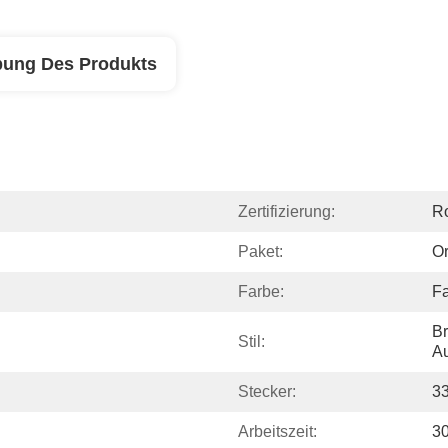
bung Des Produkts
Zertifizierung:
R
Paket:
Or
Farbe:
F
Br
Stil:
Au
Stecker:
3
Arbeitszeit:
3