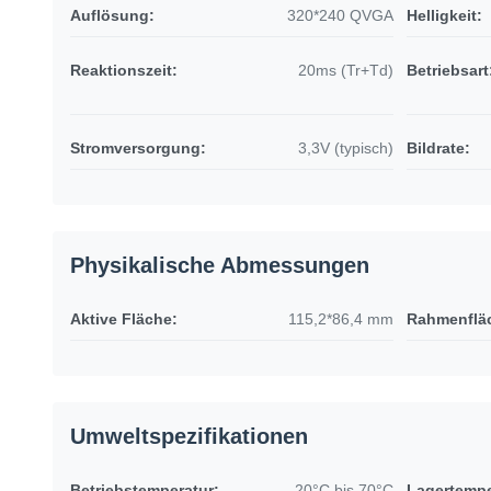
Auflösung:
320*240 QVGA
Helligkeit:
Reaktionszeit:
20ms (Tr+Td)
Betriebsart
Stromversorgung:
3,3V (typisch)
Bildrate:
Physikalische Abmessungen
Aktive Fläche:
115,2*86,4 mm
Rahmenflä
Umweltspezifikationen
Betriebstemperatur:
-20°C bis 70°C
Lagertempe