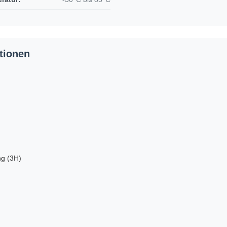
tionen
ng (3H)