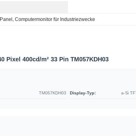
-Panel
, 
Computermonitor für Industriezwecke
40 Pixel 400cd/m² 33 Pin TM057KDH03
TM057KDH03
Display-Typ:
a-Si T