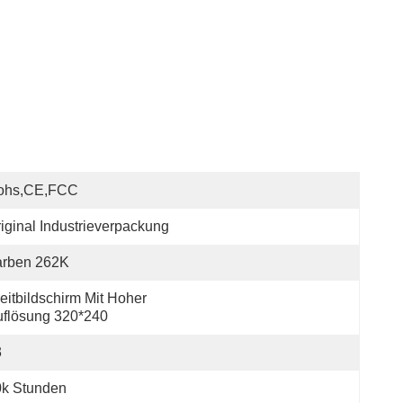
ohs,CE,FCC
iginal Industrieverpackung
arben 262K
eitbildschirm Mit Hoher 
flösung 320*240
3
0k Stunden