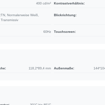
400 cd/m²
Kontrastverhältnis:
:
TN, Normalerweise Weiß,
Blickrichtung:
Transmissiv
60Hz
Touchscreen:
che:
118,2*89,4 mm
Außenmaße:
144*10
ratur:
-30°C bis 85°C