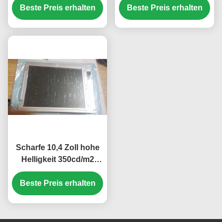
Beste Preis erhalten
für Mercedes A180
Hintergrundbeleuchtung
Beste Preis erhalten
Auto-GPS-
TFT-LCD-Panel für
Navigationsgerät
UMPC
Scharfe 10,4 Zoll hohe
Helligkeit 350cd/m2
Industrie-LCD-Display
Beste Preis erhalten
mit 640*480 Pixel
Auflösung