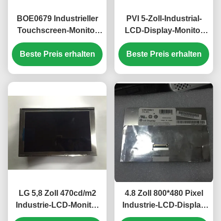
BOE0679 Industrieller
PVI 5-Zoll-Industrial-
Touchscreen-Monitor
LCD-Display-Monitor
15,6 Zoll 1920x1080
mit 480*480 Pixeln und
Pixel 500cd/m² Helligkeit
Beste Preis erhalten
Beste Preis erhalten
450cd/m2 Helligkeit
EV156FHM-N10
PD050OX1
LG 5,8 Zoll 470cd/m2
4.8 Zoll 800*480 Pixel
Industrie-LCD-Monitor
Industrie-LCD-Display
mit 40-Pin-Anschluss
mit WLED-