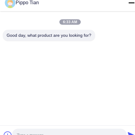
Pippo Tian
86--13590447319
6:33 AM
Good day, what product are you looking for?
Datenschutzrichtlinie
|
Sitemap
China gut Qualität E-Tinte-LCD-Display Lieferant. Urheberrecht ©
-2026 FOCUS VISION TECHNOLOGY LIMITED - Alle. Alle
Rechte vorbehalten.