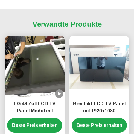
Verwandte Produkte
LG 49 Zoll LCD TV
Breitbild-LCD-TV-Panel
Panel Modul mit
mit 1920x1080
3840*2160 Pixel
Auflösung und 16,7 Mio.
Auflösung und 100 PIN
Beste Preis erhalten
Farben für hochwertige
Beste Preis erhalten
UHD Display
Anzeige