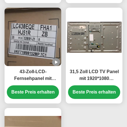
43-Zoll-LCD-
31,5 Zoll LCD TV Panel
Fernsehpanel mit
mit 1920*1080
3840*2160 Pixeln und
Auflösung und Glas-
Beste Preis erhalten
IPS-Technologie für
Beste Preis erhalten
LED-Material
hochauflösende
Anzeige