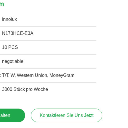
rm
Innolux
N173HCE-E3A
10 PCS
negotiable
:
T/T, W, Western Union, MoneyGram
3000 Stück pro Woche
alten
Kontaktieren Sie Uns Jetzt