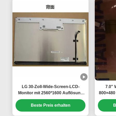
LG 30-Zoll-Wide-Screen-LCD-
7.0"
Monitor mit 2560*1600 Auflösung
800×480
und 350cd/m2 Helligkeit
Hel
Beste Preis erhalten
B