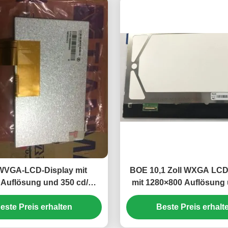
 WVGA-LCD-Display mit
BOE 10,1 Zoll WXGA LCD
 Auflösung und 350 cd/m2
mit 1280×800 Auflösung
ligkeit TFT-LCD-Panel
cd/m2 Helligkeit
este Preis erhalten
Beste Preis erhalt