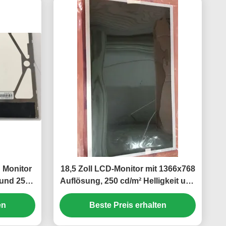
 Monitor
18,5 Zoll LCD-Monitor mit 1366x768
 und 250
Auflösung, 250 cd/m² Helligkeit und
30.000 Stunden WLED-
en
Hintergrundbeleuchtung für
Beste Preis erhalten
Desktops