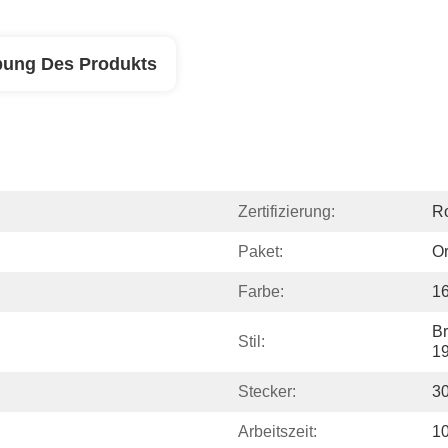
bung Des Produkts
Zertifizierung:
R
Paket:
Or
Farbe:
1
Br
Stil:
19
Stecker:
3
Arbeitszeit:
1