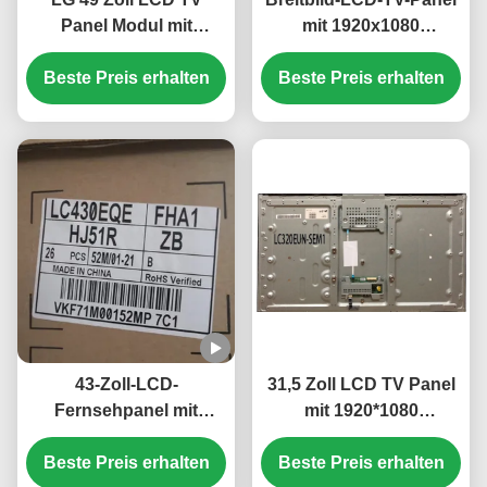
Panel Modul mit
mit 1920x1080
3840*2160 Pixel
Auflösung und 16,7 Mio.
Auflösung und 100 PIN
Beste Preis erhalten
Farben für hochwertige
Beste Preis erhalten
UHD Display
Anzeige
43-Zoll-LCD-
31,5 Zoll LCD TV Panel
Fernsehpanel mit
mit 1920*1080
3840*2160 Pixeln und
Auflösung und Glas-
Beste Preis erhalten
IPS-Technologie für
Beste Preis erhalten
LED-Material