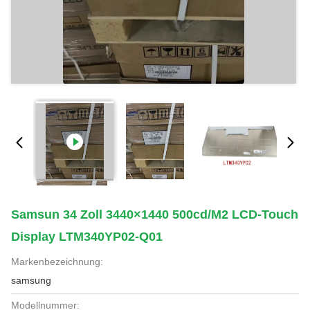
Samsun 34 Zoll 3440×1440 500cd/m2 LCD-Touch
Display LTM340YP02-Q01
Markenbezeichnung:
samsung
Modellnummer: