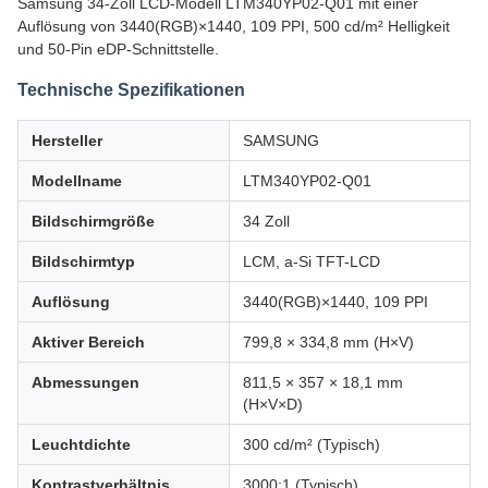
Samsung 34-Zoll LCD-Modell LTM340YP02-Q01 mit einer
Auflösung von 3440(RGB)×1440, 109 PPI, 500 cd/m² Helligkeit
und 50-Pin eDP-Schnittstelle.
Technische Spezifikationen
Hersteller
SAMSUNG
Modellname
LTM340YP02-Q01
Bildschirmgröße
34 Zoll
Bildschirmtyp
LCM, a-Si TFT-LCD
Auflösung
3440(RGB)×1440, 109 PPI
Aktiver Bereich
799,8 × 334,8 mm (H×V)
Abmessungen
811,5 × 357 × 18,1 mm
(H×V×D)
Leuchtdichte
300 cd/m² (Typisch)
Kontrastverhältnis
3000:1 (Typisch)