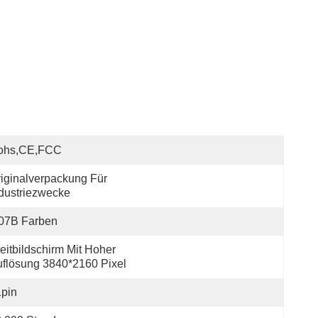
ohs,CE,FCC
iginalverpackung Für 
dustriezwecke
.07B Farben
eitbildschirm Mit Hoher 
flösung 3840*2160 Pixel
pin