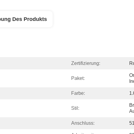
bung Des Produkts
Zertifizierung:
R
Or
Paket:
In
Farbe:
1
Br
Stil:
Au
Anschluss:
51