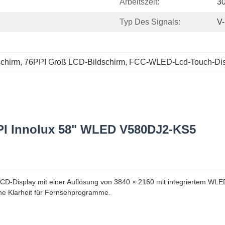
Arbeitszeit:
3
Typ Des Signals:
V-
schirm
, 
76PPI Groß LCD-Bildschirm
, 
FCC-WLED-Lcd-Touch-Dis
PI Innolux 58" WLED V580DJ2-KS5
-LCD-Display mit einer Auflösung von 3840 × 2160 mit integriertem W
che Klarheit für Fernsehprogramme.