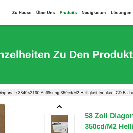
Zu Hause
Über Uns
Produits
Neuigkeiten
Lösungen
nzelheiten Zu Den Produk
Diagonale 3840×2160 Auflösung 350cd/m2 Helligkeit Innolux LCD Bilds
58 Zoll Diago
350cd/m2 Hell