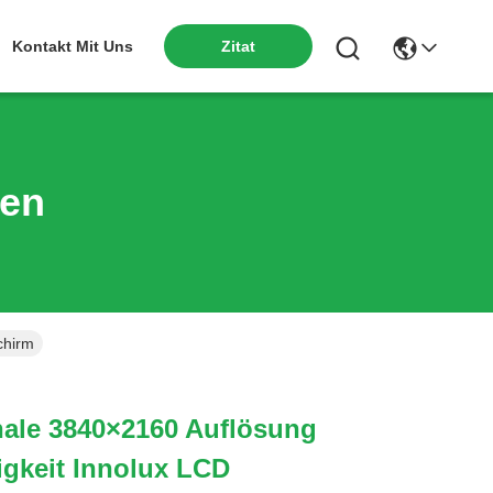
Kontakt Mit Uns
Zitat
ten
chirm
nale 3840×2160 Auflösung
igkeit Innolux LCD