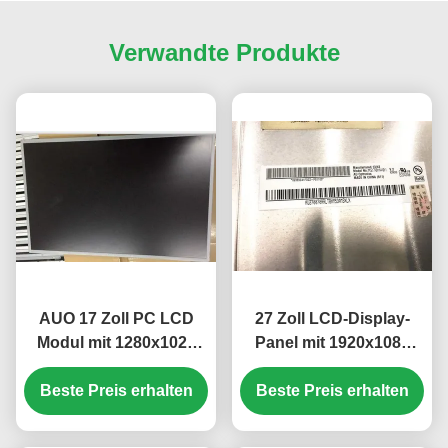
Verwandte Produkte
AUO 17 Zoll PC LCD
27 Zoll LCD-Display-
Modul mit 1280x1024
Panel mit 1920x1080
Pixeln und 51 PIN
Pixeln FHD-Auflösung
Beste Preis erhalten
Anschluss
und 300 cd/m² Helligkeit
Beste Preis erhalten
M170ETN01.1