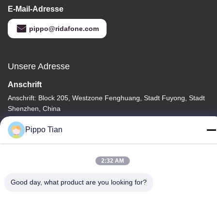
E-Mail-Adresse
pippo@ridafone.com
Unsere Adresse
Anschrift
Anschrift: Block 205, Westzone Fenghuang, Stadt Fuyong, Stadt
Shenzhen, China
Tel.
Pippo Tian
86--13590447319
2:32 AM
Good day, what product are you looking for?
Datenschutzrichtlinie
|
Sitemap
China gut Qualität E-Tinte-LCD-Display Lieferant. Urheberrecht ©