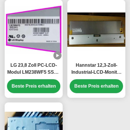
LG 23,8 Zoll PC-LCD-
Hannstar 12,3-Zoll-
Modul LM238WF5 SSA1
Industrial-LCD-Monitor
FHD 250 cd/m2 IPS-
mit 1920*720 Pixeln und
Display für Desktop-PC
Beste Preis erhalten
16,7M Farb-PC-LCD-
Beste Preis erhalten
Display