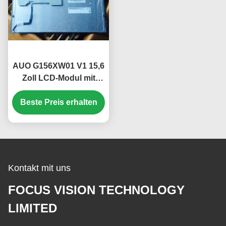
AUO G156XW01 V1 15,6
Zoll LCD-Modul mit
1366*768 Pixeln 400
CCD M2 Helligkeit und
Beste Preis erhalten
50K Stunden
Lebensdauer
Kontakt mit uns
FOCUS VISION TECHNOLOGY
LIMITED