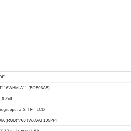
OE
T116WHM-A11 (BOE06AB)
,6 Zoll
augruppe, a-Si TFT-LCD
366(RGB)*768 (WXGA) 135PPI