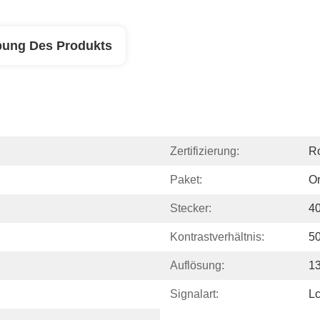
bung Des Produkts
Zertifizierung:
R
Paket:
Or
Stecker:
4
Kontrastverhältnis:
50
Auflösung:
13
Signalart:
L