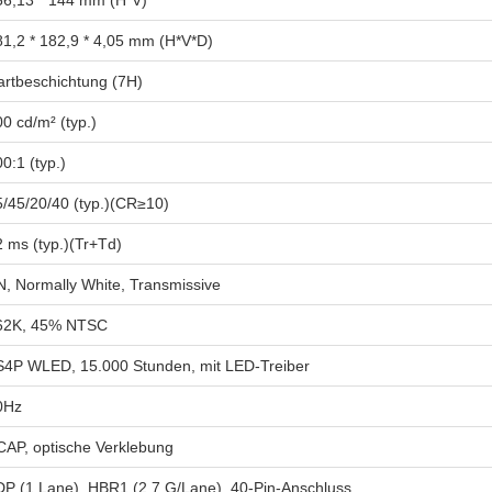
56,13 * 144 mm (H*V)
81,2 * 182,9 * 4,05 mm (H*V*D)
artbeschichtung (7H)
0 cd/m² (typ.)
0:1 (typ.)
5/45/20/40 (typ.)(CR≥10)
2 ms (typ.)(Tr+Td)
N, Normally White, Transmissive
62K, 45% NTSC
S4P WLED, 15.000 Stunden, mit LED-Treiber
0Hz
CAP, optische Verklebung
DP (1 Lane), HBR1 (2,7 G/Lane), 40-Pin-Anschluss