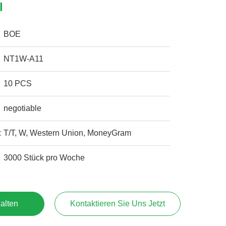
l
BOE
NT1W-A11
10 PCS
negotiable
:
T/T, W, Western Union, MoneyGram
3000 Stück pro Woche
alten
Kontaktieren Sie Uns Jetzt