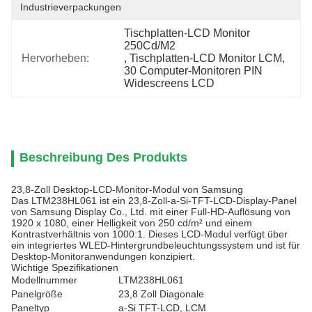
Industrieverpackungen
Tischplatten-LCD Monitor 
250Cd/M2
Hervorheben:
, 
Tischplatten-LCD Monitor LCM
, 
30 Computer-Monitoren PIN 
Widescreens LCD
Beschreibung Des Produkts
23,8-Zoll Desktop-LCD-Monitor-Modul von Samsung
Das LTM238HL061 ist ein 23,8-Zoll-a-Si-TFT-LCD-Display-Panel
von Samsung Display Co., Ltd. mit einer Full-HD-Auflösung von
1920 x 1080, einer Helligkeit von 250 cd/m² und einem
Kontrastverhältnis von 1000:1. Dieses LCD-Modul verfügt über
ein integriertes WLED-Hintergrundbeleuchtungssystem und ist für
Desktop-Monitoranwendungen konzipiert.
Wichtige Spezifikationen
Modellnummer
LTM238HL061
Panelgröße
23,8 Zoll Diagonale
Paneltyp
a-Si TFT-LCD, LCM