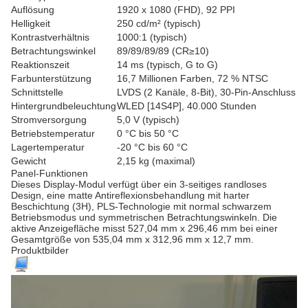
Auflösung
1920 x 1080 (FHD), 92 PPI
Helligkeit
250 cd/m² (typisch)
Kontrastverhältnis
1000:1 (typisch)
Betrachtungswinkel
89/89/89/89 (CR≥10)
Reaktionszeit
14 ms (typisch, G to G)
Farbunterstützung
16,7 Millionen Farben, 72 % NTSC
Schnittstelle
LVDS (2 Kanäle, 8-Bit), 30-Pin-Anschluss
Hintergrundbeleuchtung
WLED [14S4P], 40.000 Stunden
Stromversorgung
5,0 V (typisch)
Betriebstemperatur
0 °C bis 50 °C
Lagertemperatur
-20 °C bis 60 °C
Gewicht
2,15 kg (maximal)
Panel-Funktionen
Dieses Display-Modul verfügt über ein 3-seitiges randloses
Design, eine matte Antireflexionsbehandlung mit harter
Beschichtung (3H), PLS-Technologie mit normal schwarzem
Betriebsmodus und symmetrischen Betrachtungswinkeln. Die
aktive Anzeigefläche misst 527,04 mm x 296,46 mm bei einer
Gesamtgröße von 535,04 mm x 312,96 mm x 12,7 mm.
Produktbilder