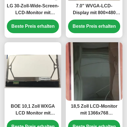
LG 30-Zoll-Wide-Screen-
7.0" WVGA-LCD-
LCD-Monitor mit
Display mit 800×480
2560*1600 Auflösung
Auflösung und 350
und 350cd/m2 Helligkeit
Beste Preis erhalten
cd/m2 Helligkeit TFT-
Beste Preis erhalten
LCD-Panel
BOE 10,1 Zoll WXGA
18,5 Zoll LCD-Monitor
LCD Monitor mit
mit 1366x768
1280×800 Auflösung
Auflösung, 250 cd/m²
Beste Preis erhalten
und 250 cd/m2
Helligkeit und 30.000
Beste Preis erhalten