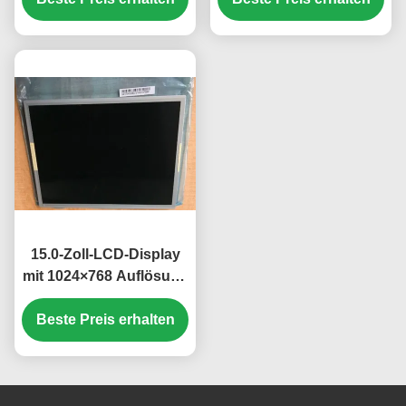
Helligkeit
Stunden WLED-
Hintergrundbeleuchtung
für Desktops
15.0-Zoll-LCD-Display
mit 1024×768 Auflösung
und 250 cd/m2
Beste Preis erhalten
Helligkeit TFT-LCD-
Panel