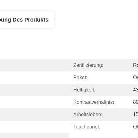
bung Des Produkts
Zertifizierung:
R
Paket:
Or
Helligkeit:
4
Kontrastverhältnis:
80
Arbeitsleben:
1
Touchpanel:
O