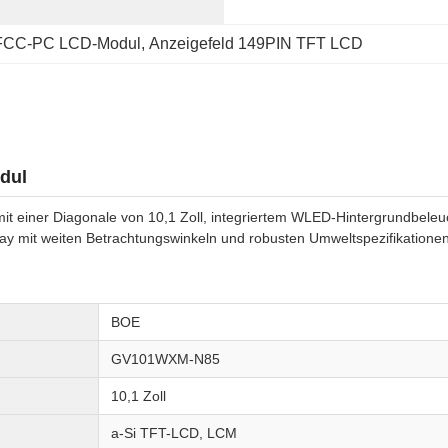
FCC-PC LCD-Modul
, 
Anzeigefeld 149PIN TFT LCD
dul
 einer Diagonale von 10,1 Zoll, integriertem WLED-Hintergrundbele
lay mit weiten Betrachtungswinkeln und robusten Umweltspezifikatione
BOE
GV101WXM-N85
10,1 Zoll
a-Si TFT-LCD, LCM