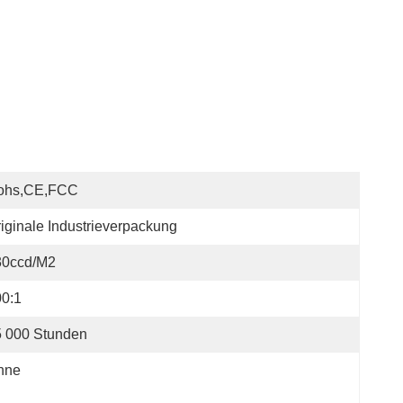
ohs,CE,FCC
iginale Industrieverpackung
30ccd/m2
0:1
5 000 Stunden
hne