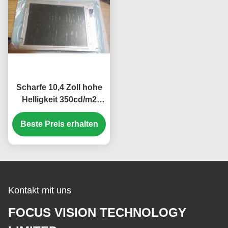
Scharfe 10,4 Zoll hohe
Helligkeit 350cd/m2
Industrie-LCD-Display
Beste Preis erhalten
mit 640*480 Pixel
Auflösung
Kontakt mit uns
FOCUS VISION TECHNOLOGY