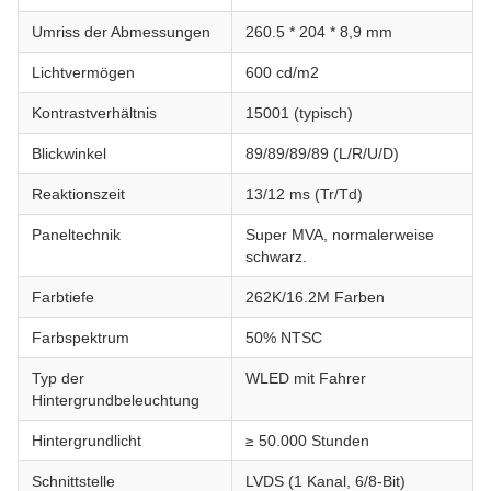
Umriss der Abmessungen
260.5 * 204 * 8,9 mm
Lichtvermögen
600 cd/m2
Kontrastverhältnis
15001 (typisch)
Blickwinkel
89/89/89/89 (L/R/U/D)
Reaktionszeit
13/12 ms (Tr/Td)
Paneltechnik
Super MVA, normalerweise
schwarz.
Farbtiefe
262K/16.2M Farben
Farbspektrum
50% NTSC
Typ der
WLED mit Fahrer
Hintergrundbeleuchtung
Hintergrundlicht
≥ 50.000 Stunden
Schnittstelle
LVDS (1 Kanal, 6/8-Bit)