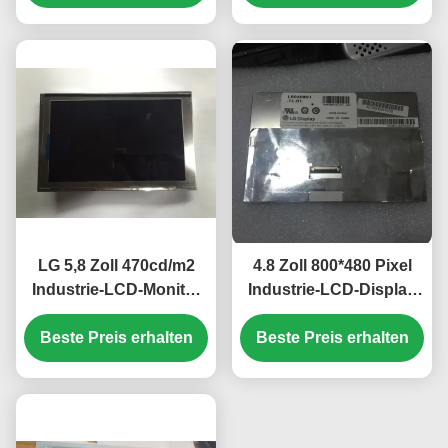
EV156FHM-N10
PD050OX1
LG 5,8 Zoll 470cd/m2
4.8 Zoll 800*480 Pixel
Industrie-LCD-Monitor
Industrie-LCD-Display
mit 40-Pin-Anschluss
mit WLED-
Beste Preis erhalten
für Mercedes A180
Hintergrundbeleuchtung
Beste Preis erhalten
Auto-GPS-
TFT-LCD-Panel für
Navigationsgerät
UMPC