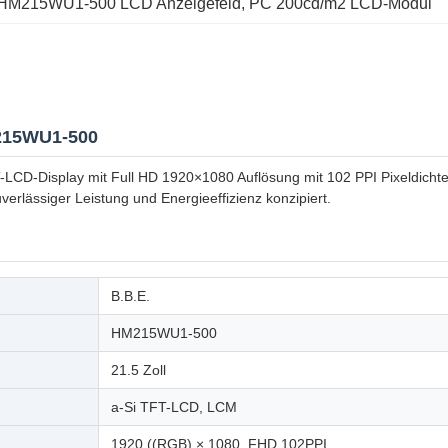
HM215WU1-500 LCD Anzeigefeld
, 
PC 200cd/m2 LCD-Modul
M215WU1-500
D-Display mit Full HD 1920×1080 Auflösung mit 102 PPI Pixeldichte.Die
rlässiger Leistung und Energieeffizienz konzipiert.
B.B.E.
HM215WU1-500
21.5 Zoll
a-Si TFT-LCD, LCM
1920 ((RGB) × 1080, FHD 102PPI