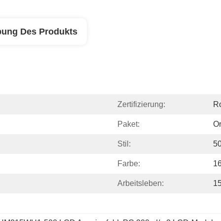
bung Des Produkts
Zertifizierung:
R
Paket:
Or
Stil:
5
Farbe:
16
Arbeitsleben:
1