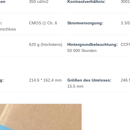
gen
350 cd/m2
Kontrastverhältnis:
3001 
e:
CMOS (1 Ch, 6
Stromversorgung:
3.3/5
Anschluss
620 g (höchstens)
Hintergrundbeleuchtung:
CCFL
50 000 Stunden
g:
214.6 * 162,4 mm
Größen des Umrisses:
246.5
15,5 mm