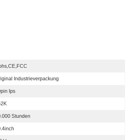
ohs,CE,FCC
iginal Industrieverpackung
pin Ips
62K
0.000 Stunden
.4inch