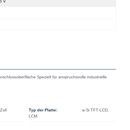
3 V
schlussoberfläche.Speziell für anspruchsvolle industrielle
Zoll
Typ der Platte:
a-Si TFT-LCD,
LCM