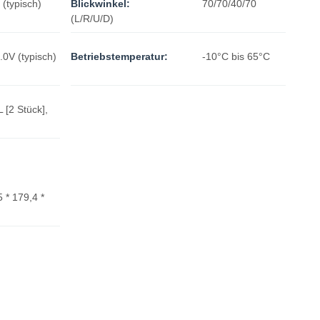
(typisch)
Blickwinkel:
70/70/40/70
(L/R/U/D)
.0V (typisch)
Betriebstemperatur:
-10°C bis 65°C
 [2 Stück],
 * 179,4 *