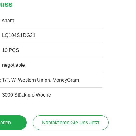
luss
sharp
LQ104S1DG21
10 PCS
negotiable
:
T/T, W, Western Union, MoneyGram
3000 Stück pro Woche
alten
Kontaktieren Sie Uns Jetzt