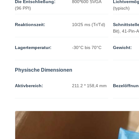
Die Entschließung:
800*600 SVGA
Lichtvermö
(96 PPI)
(typisch)
Reaktionszeit:
10/25 ms (Tr/Td)
Schnittstell
Bit), 41-Pin-
Lagertemperatur:
-30°C bis 70°C
Gewicht:
Physische Dimensionen
Aktivbereich:
211.2 * 158,4 mm
Bezelöffnun