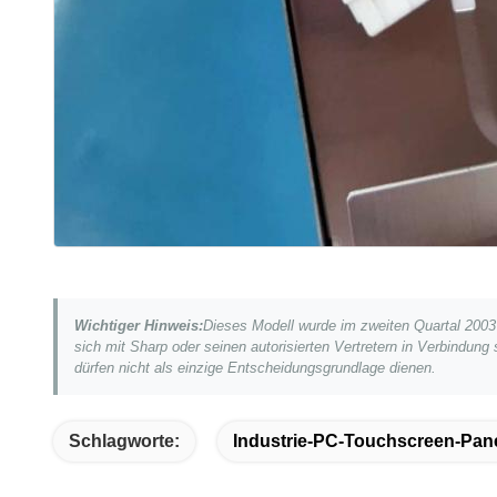
Wichtiger Hinweis:
Dieses Modell wurde im zweiten Quartal 2003 i
sich mit Sharp oder seinen autorisierten Vertretern in Verbindung
dürfen nicht als einzige Entscheidungsgrundlage dienen.
Schlagworte:
Industrie-PC-Touchscreen-Pan