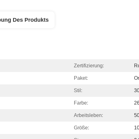
bung Des Produkts
Zertifizierung:
R
Paket:
Or
Stil:
30
Farbe:
2
Arbeitsleben:
5
Größe:
10