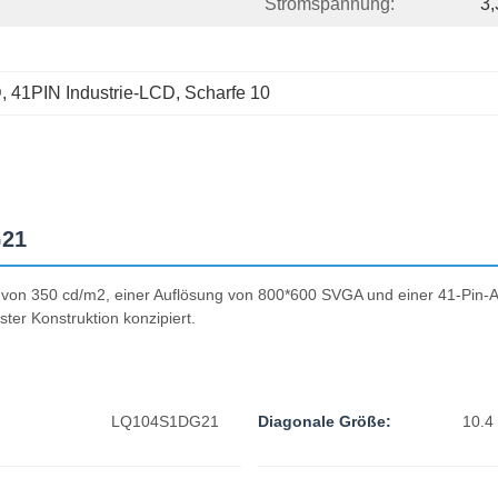
Stromspannung:
3,
D
, 
41PIN Industrie-LCD
, 
Scharfe 10
G21
t von 350 cd/m2, einer Auflösung von 800*600 SVGA und einer 41-Pin-An
er Konstruktion konzipiert.
LQ104S1DG21
Diagonale Größe:
10.4 