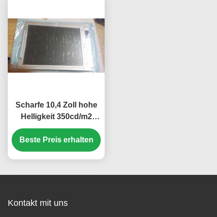
Scharfe 10,4 Zoll hohe
Helligkeit 350cd/m2
Industrie-LCD-Display
Beste Preis erhalten
mit 640*480 Pixel
Auflösung
Kontakt mit uns