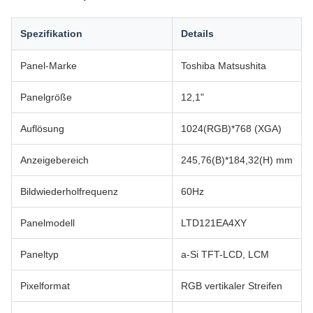
Spezifikation
Details
Panel-Marke
Toshiba Matsushita
Panelgröße
12,1"
Auflösung
1024(RGB)*768 (XGA)
Anzeigebereich
245,76(B)*184,32(H) mm
Bildwiederholfrequenz
60Hz
Panelmodell
LTD121EA4XY
Paneltyp
a-Si TFT-LCD, LCM
Pixelformat
RGB vertikaler Streifen