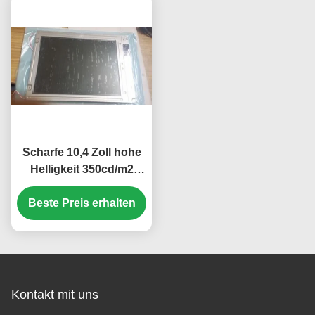
Scharfe 10,4 Zoll hohe
Helligkeit 350cd/m2
Industrie-LCD-Display
Beste Preis erhalten
mit 640*480 Pixel
Auflösung
Kontakt mit uns