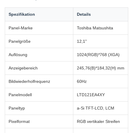
Spezifikation
Details
Panel-Marke
Toshiba Matsushita
Panelgröße
12,1"
Auflösung
1024(RGB)*768 (XGA)
Anzeigebereich
245,76(B)*184,32(H) mm
Bildwiederholfrequenz
60Hz
Panelmodell
LTD121EA4XY
Paneltyp
a-Si TFT-LCD, LCM
Pixelformat
RGB vertikaler Streifen