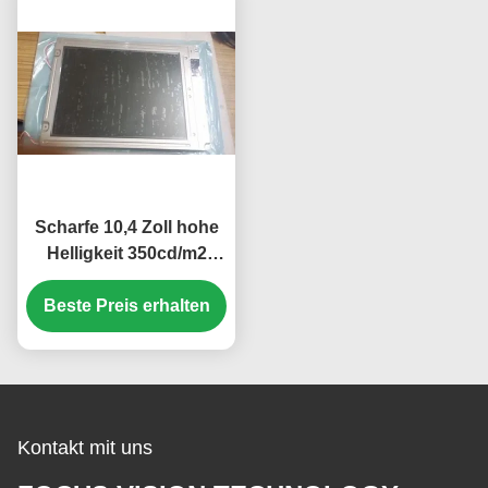
Scharfe 10,4 Zoll hohe
Helligkeit 350cd/m2
Industrie-LCD-Display
Beste Preis erhalten
mit 640*480 Pixel
Auflösung
Kontakt mit uns