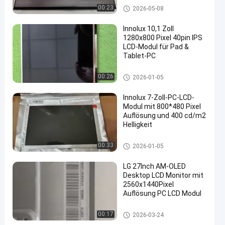
PC-LCD-Modul
00:23
2026-05-08
Innolux 10,1 Zoll
1280x800 Pixel 40pin IPS
LCD-Modul für Pad &
Tablet-PC
PC-LCD-Modul
00:26
2026-01-05
Innolux 7-Zoll-PC-LCD-
Modul mit 800*480 Pixel
Auflösung und 400 cd/m2
Helligkeit
PC-LCD-Modul
00:33
2026-01-05
LG 27Inch AM-OLED
Desktop LCD Monitor mit
2560x1440Pixel
Auflösung PC LCD Modul
PC-LCD-Modul
00:17
2026-03-24