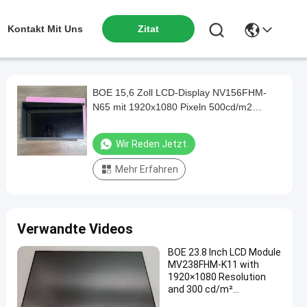
Kontakt Mit Uns
Zitat
BOE 15,6 Zoll LCD-Display NV156FHM-
N65 mit 1920x1080 Pixeln 500cd/m2
Helligkeit und 30PIN-Anschluss
Wir Reden Jetzt.
Mehr Erfahren
Verwandte Videos
BOE 23.8 Inch LCD Module
MV238FHM-K11 with
1920×1080 Resolution
and 300 cd/m²
Brightness Touch Panel