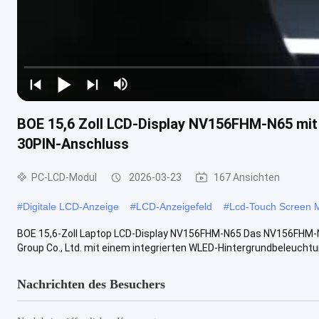
BOE 15,6 Zoll LCD-Display NV156FHM-N65 mit 
30PIN-Anschluss
PC-LCD-Modul
2026-03-23
167 Ansichten
#
Digitale LCD-Anzeige
#
LCD-Anzeigefeld
#
Lcd-Touch Screen 
BOE 15,6-Zoll Laptop LCD-Display NV156FHM-N65 Das NV156FHM-N65
Group Co., Ltd. mit einem integrierten WLED-Hintergrundbeleuchtu
Nachrichten des Besuchers